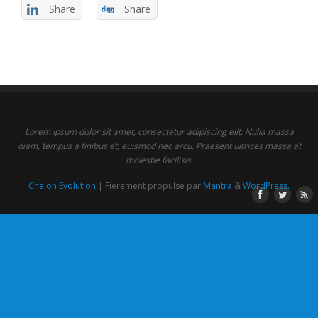
Share
Share
Lorem ipsum dolor sit amet, consectetur adipiscing elit. Nulla massa
diam, tempus a finibus et, euismod nec arcu. Praesent ultrices massa at
molestie facilisis.
Chalon Evolution
| Fièrement propulsé par
Mantra
&
WordPress.