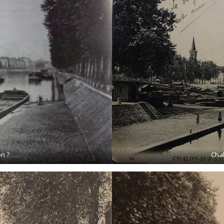
on ?
Chal