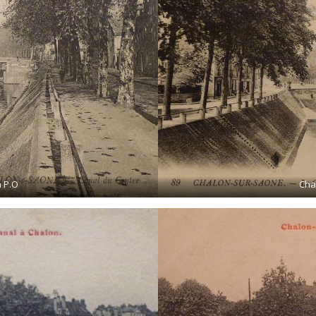
n P.O
Chal