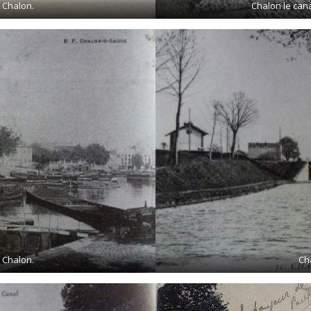
F Chalon.
Chalon le can
F Chalon.
Cha