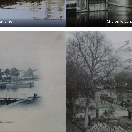
Lemoine
Chalon le can