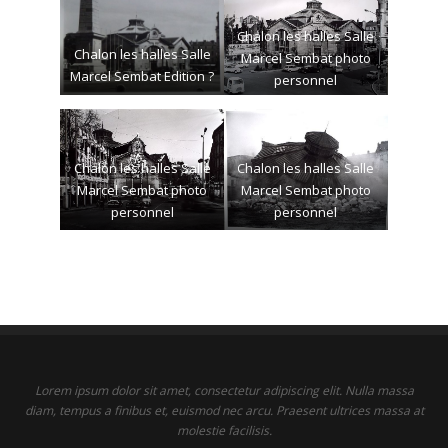
Chalon les halles Salle
Chalon les halles Salle
Marcel Sembat photo
Marcel Sembat Edition ?
personnel
Chalon les halles Salle
Chalon les halles Salle
Marcel Sembat photo
Marcel Sembat photo
personnel
personnel
Lorem ipsum dolor sit amet, consectetur adipiscing elit. Nulla massa
diam, tempus a finibus et, euismod nec arcu. Praesent ultrices massa at
molestie facilisis.