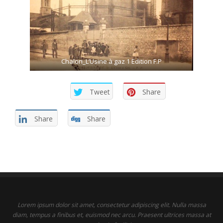
Chalon_L’Usine à gaz 1 Edition F.P
Tweet
Share
Share
Share
Lorem ipsum dolor sit amet, consectetur adipiscing elit. Nulla massa
diam, tempus a finibus et, euismod nec arcu. Praesent ultrices massa at