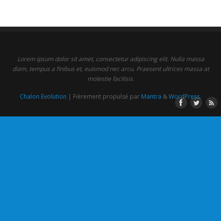
Lorem ipsum dolor sit amet, consectetur adipiscing elit. Nulla massa
diam, tempus a finibus et, euismod nec arcu. Praesent ultrices massa at
molestie facilisis.
Chalon Evolution
| Fièrement propulsé par
Mantra
&
WordPress.