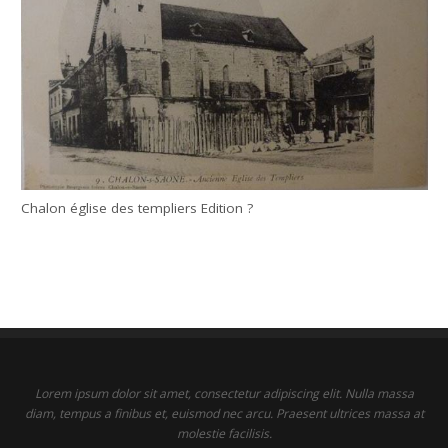
Chalon église des templiers Edition ?
Lorem ipsum dolor sit amet, consectetur adipiscing elit. Nulla massa
diam, tempus a finibus et, euismod nec arcu. Praesent ultrices massa at
molestie facilisis.