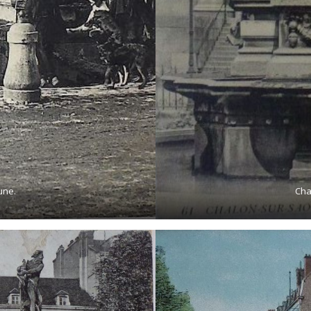
une.
Cha