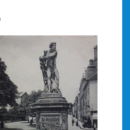
staurée en 1969.
)