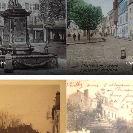
une.
Cha