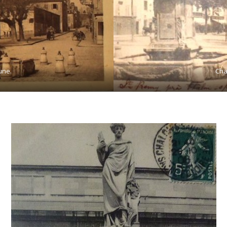
une.
Cha