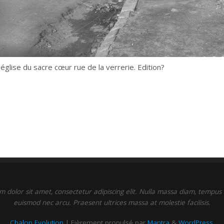
église du sacre cœur rue de la verrerie. Edition?
 dolor sit amet, consectetur adipiscing elit. Nulla massa diam, tempus a
euismod nec arcu. Praesent ultrices massa at molestie facilisis.
Chalon Evolution
| Fièrement propulsé par
Mantra
&
WordPress.