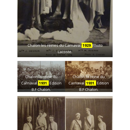
Chalon les reines du Carnaval
1929
.
Photo
Lacoste.
Chalon la reine du
Chalon la reine du
Carnaval
1931
.
Edition
Carnaval
1931
.
Edition
B.F Chalon.
B.F Chalon.