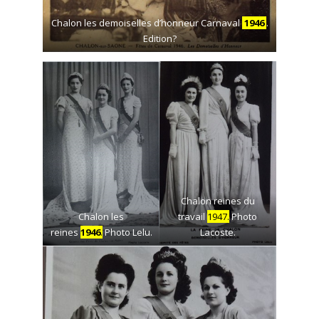
Chalon les demoiselles d’honneur Carnaval
1946
.
Edition?
Chalon reines du
Chalon les
travail
1947.
Photo
reines
1946
.
Photo Lelu.
Lacoste.