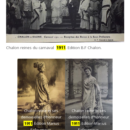
Chalon reines du carnaval
1911
. Edition B.F Chalon.
Chalon reine et ses
Chalon reine et ses
demoiselles d’honneur
demoiselles d’honneur
1911
. Edition Marius
1911
. Edition Marius
Fafourneux.
Fafourneux.