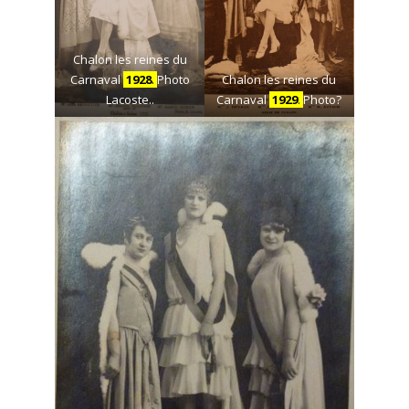
Chalon les reines du
Carnaval
1928
.
Photo
Chalon les reines du
Lacoste..
Carnaval
1929
.
Photo?